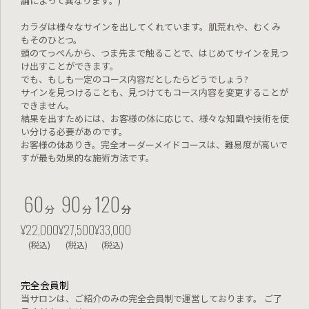
舗によって異なります。)
カラダは様々なサインを出してくれています。肌荒れや、むくみ
もそのひとつ。
頭のてっぺんから、つま先まで触ることで、はじめてサインを見つ
け出すことができます。
でも、もしも一定のコース内容だとしたらどうでしょう?
サインを見つけることも、見つけてもコース内容を変更することが
できません。
結果を出すためには、お客様の体に応じて、様々な知識や技術を使
い分ける必要があのです。
お客様の体ありき。完全オーダーメイドコースは、難易度が高いで
すが最も効果的な施術方法です。
60
90
120
分
分
分
分
¥22,000
¥27,500
¥33,000
(税込)
(税込)
(税込)
完全会員制
当サロンは、ご紹介のみの完全会員制で運営しております。
ご了