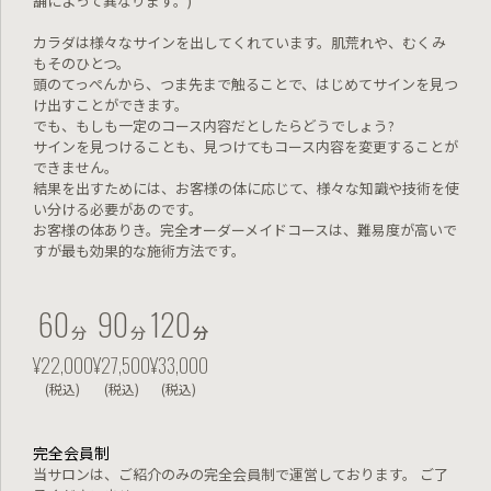
舗によって異なります。)
カラダは様々なサインを出してくれています。肌荒れや、むくみ
もそのひとつ。
頭のてっぺんから、つま先まで触ることで、はじめてサインを見つ
け出すことができます。
でも、もしも一定のコース内容だとしたらどうでしょう?
サインを見つけることも、見つけてもコース内容を変更することが
できません。
結果を出すためには、お客様の体に応じて、様々な知識や技術を使
い分ける必要があのです。
お客様の体ありき。完全オーダーメイドコースは、難易度が高いで
すが最も効果的な施術方法です。
60
90
120
分
分
分
分
¥22,000
¥27,500
¥33,000
(税込)
(税込)
(税込)
完全会員制
当サロンは、ご紹介のみの完全会員制で運営しております。
ご了