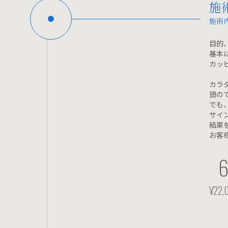
施
施術
目的
基本
カッ
カラ
頭の
でも
サイ
結果
お客
¥22,