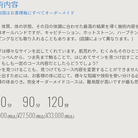
術内容
内容はお客様毎にすべてオーダーメイド
、体質、体の状態、その日の体調に合わせた最高の結果を導く施術内容
はオールハンドですが、キャビテーション、ホットストーン、ハーブテ
ピングなども取り入れることもあります。(店舗によって異なります。)
ダは様々なサインを出してくれています。肌荒れや、むくみもそのひと
てっぺんから、つま先まで触ることで、はじめてサインを見つけ出すこ
、もしも一定のコース内容だとしたらどうでしょう?
ンを見つけることも、見つけてもコース内容を変更することができませ
を出すためには、お客様の体に応じて、様々な知識や技術を使い分ける
様の体ありき。完全オーダーメイドコースは、難易度が高いですが最も
60
90
120
分
分
分
分
000
¥27,500
¥33,000
(税込)
(税込)
(税込)