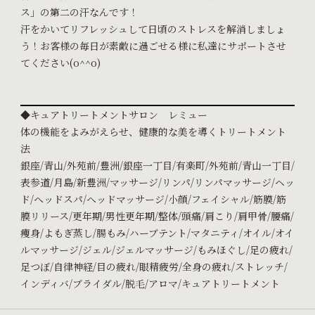
ス」の第二の汗なんです！
汗をかいてリフレッシュして日頃のストレスを解消しましょ
う！お客様の毎日が素敵に過ごせる様に私達にサポートさせ
てください(o^^o)
◆キュアトリートメントサロン レミュー
体の機能をよみがえらせ、健康的な美を導くトリートメント
法
銀座/青山/外苑前/豊洲/銀座一丁目/有楽町/外苑前/青山一丁目/
表参道/月島/新豊洲/マッサージ/リンパ/リンパマッサージ/ヘッ
ド/ヘッドスパ/ヘッドマッサージ/小顔/フェイシャル/筋膜/筋
膜リリース/更年期/男性更年期/整体/頭痛/肩こり/肩甲骨/腰痛/
痩身/よもぎ蒸し/腸もみ/ハーブテント/マタニティ/オイル/オイ
ルマッサージ/ジェル/ジェルマッサージ/もみほぐし/足の疲れ/
足つぼ/自律神経/目の疲れ/眼精疲労/全身の疲れ/ストレッチ/
インディバ/ブライダル/脱毛/アロマ/キュアトリートメント