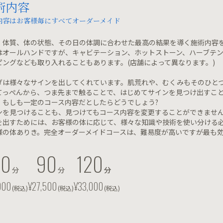
術内容
内容はお客様毎にすべてオーダーメイド
、体質、体の状態、その日の体調に合わせた最高の結果を導く施術内容
はオールハンドですが、キャビテーション、ホットストーン、ハーブテ
ピングなども取り入れることもあります。(店舗によって異なります。)
ダは様々なサインを出してくれています。肌荒れや、むくみもそのひと
てっぺんから、つま先まで触ることで、はじめてサインを見つけ出すこ
、もしも一定のコース内容だとしたらどうでしょう?
ンを見つけることも、見つけてもコース内容を変更することができませ
を出すためには、お客様の体に応じて、様々な知識や技術を使い分ける
様の体ありき。完全オーダーメイドコースは、難易度が高いですが最も
60
90
120
分
分
分
分
000
¥27,500
¥33,000
(税込)
(税込)
(税込)