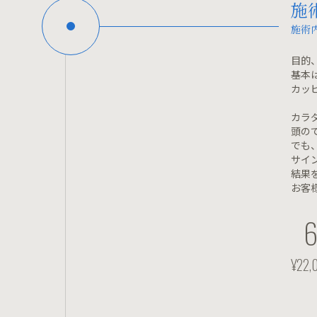
施
施術
目的
基本
カッ
カラ
頭の
でも
サイ
結果
お客
¥22,